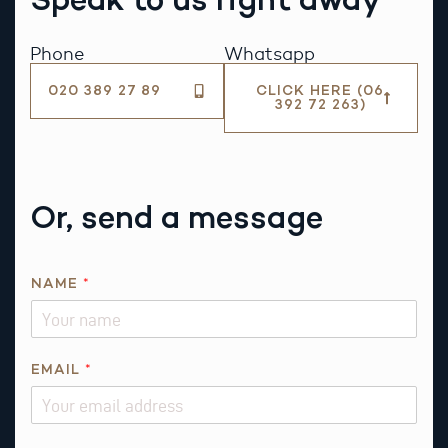
Phone
Whatsapp
020 389 27 89
CLICK HERE (06
392 72 263)
Or, send a message
P
NAME
*
H
O
N
E
EMAIL
*
N
A
M