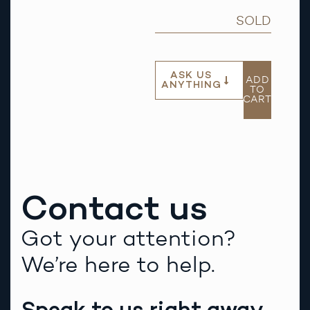
SOLD
ASK US
ADD
ANYTHING
TO
CART
Contact us
Got your attention?
We’re here to help.
Speak to us right away