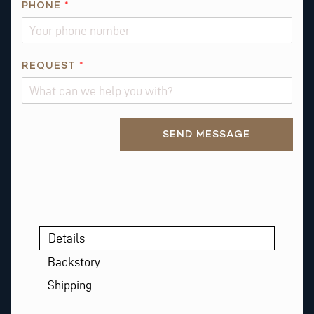
PHONE
*
E
R
E
Q
REQUEST
*
U
E
S
Alternative:
T
SEND MESSAGE
Details
Backstory
Shipping