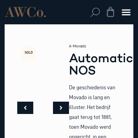
Skip
to
Cart
content
A-Movado
SOLD
Automatic
NOS
De geschiedenis van
Movado is lang en
illuster. Het bedrijf
gaat terug tot 1881,
toen Movado werd
opgericht, in een