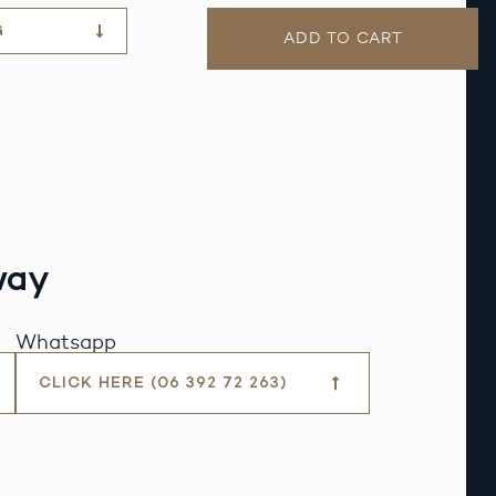
G
ADD TO CART
way
Whatsapp
CLICK HERE (06 392 72 263)