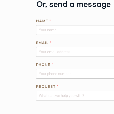
Or, send a message
NAME
*
EMAIL
*
*
PHONE
*
N
A
M
E
REQUEST
*
P
H
O
Alternative:
N