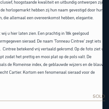
lusief, hoogstaande kwaliteit en uitbundig ontwerpen zijn
de horlogemarkt hebben zij hun naam gevestigd door hun
n, die allemaal een overeenkomst hebben, elegantie.
wij u hier laten zien. Een prachtig in 18k geelgoud
ormgegeven sieraad. De naam ‘Tonneau Cintree’ zegt iets
t. Cintree betekend vrij vertaald gekromd. Op de foto ziet u
opt zodat het prettig en mooi plat op de pols valt. De
als de Romeinse index, de geblauwde wijzers en de blauw
jn echt Cartier. Kortom een fenomenaal sieraad voor de
SOLD