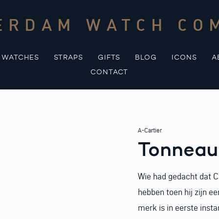
ERDAM WATCH CO
WATCHES
STRAPS
GIFTS
BLOG
ICONS
A
CONTACT
A-Cartier
Tonneau
Wie had gedacht dat Ca
hebben toen hij zijn e
merk is in eerste ins