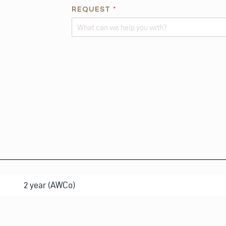
E
REQUEST
*
Q
U
E
Alternative:
S
T
2 year (AWCo)