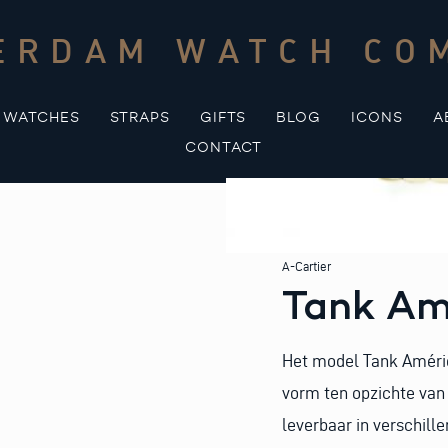
ERDAM WATCH CO
WATCHES
STRAPS
GIFTS
BLOG
ICONS
A
CONTACT
A-Cartier
Tank Am
Het model Tank Améric
vorm ten opzichte van
leverbaar in verschil