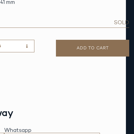
x 41 mm
SOLD
G
ADD TO CART
way
Whatsapp