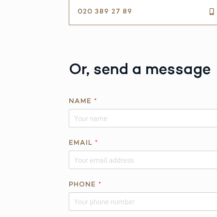
020 389 27 89
Or, send a message
E
NAME
*
M
A
I
L
EMAIL
*
P
H
O
PHONE
*
N
E
R