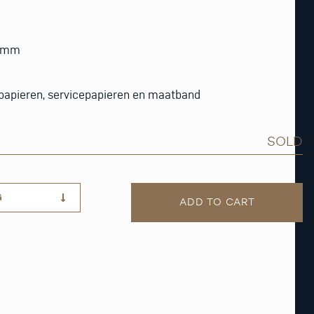
6 mm
 papieren, servicepapieren en maatband
SOLD
G
ADD TO CART