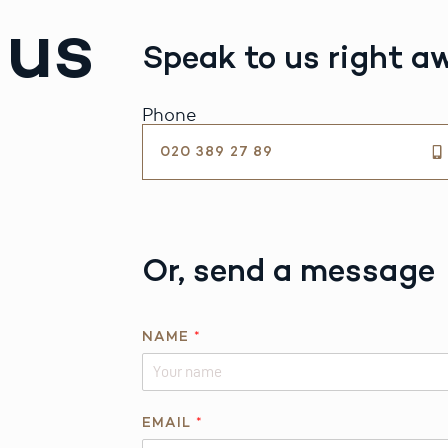
 us
Speak to us right a
Phone
020 389 27 89
Or, send a message
Q
NAME
*
U
E
S
T
EMAIL
*
I