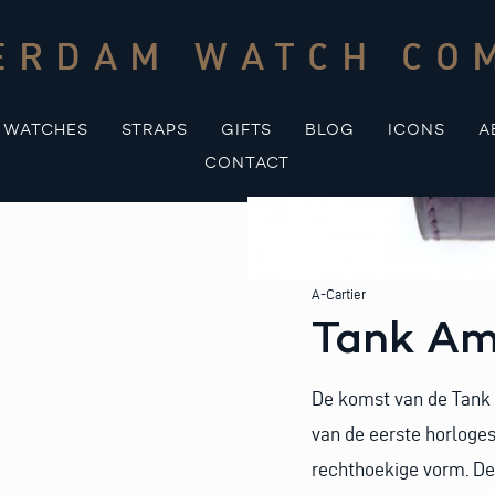
ERDAM WATCH CO
WATCHES
STRAPS
GIFTS
BLOG
ICONS
A
CONTACT
A-Cartier
Tank Am
De komst van de Tank 
van de eerste horloge
rechthoekige vorm. De 