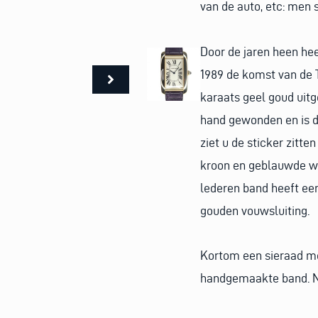
van de auto, etc: men s
Door de jaren heen he
1989 de komst van de T
karaats geel goud uitg
hand gewonden en is do
ziet u de sticker zitte
kroon en geblauwde wi
lederen band heeft een
gouden vouwsluiting.
Kortom een sieraad met
handgemaakte band. Ni