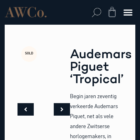
Skip
to
Cart
content
Audemars
SOLD
Piguet
‘Tropical’
Begin jaren zeventig
verkeerde Audemars
Piquet, net als vele
andere Zwitserse
horlogemakers, in