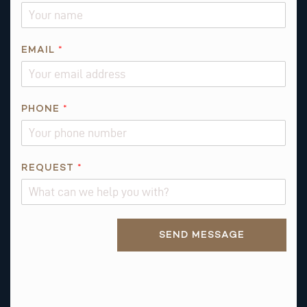
P
EMAIL
*
H
O
N
E
PHONE
*
N
A
M
REQUEST
*
E
Alternative:
SEND MESSAGE