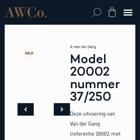
Skip
to
Cart
content
A-van der Gang
SOLD
Model
20002
nummer
37/250
Deze uitvoering van
Van der Gang
(referentie 20002, met