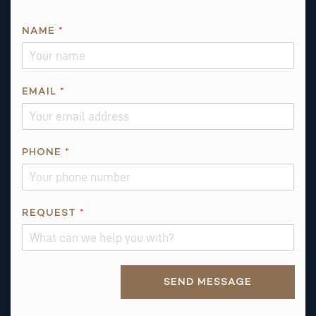
NAME
*
EMAIL
*
*
PHONE
*
P
H
O
N
REQUEST
*
E
A
B
Alternative:
O
SEND MESSAGE
U
T