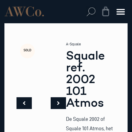
Skip
to
Cart
content
A-Squale
SOLD
Squale
ref.
2002
101
Atmos
De Squale 2002 of
Squale 101 Atmos, het