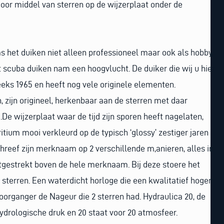
 door middel van sterren op de wijzerplaat onder de
as het duiken niet alleen professioneel maar ook als hobby
et scuba duiken nam een hoogvlucht. De duiker die wij u hier
reeks 1965 en heeft nog vele originele elementen.
, zijn origineel, herkenbaar aan de sterren met daar
 wijzerplaat waar de tijd zijn sporen heeft nagelaten,
itium mooi verkleurd op de typisch ‘glossy’ zestiger jaren
chreef zijn merknaam op 2 verschillende m,anieren, alles in
itgestrekt boven de hele merknaam. Bij deze stoere het
 sterren. Een waterdicht horloge die een kwalitatief hoger
oorganger de Nageur die 2 sterren had. Hydraulica 20, de
ydrologische druk en 20 staat voor 20 atmosfeer.