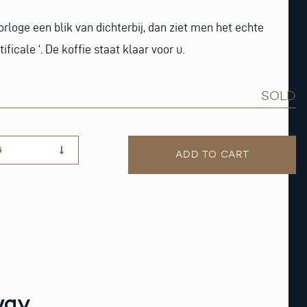
horloge een blik van dichterbij, dan ziet men het echte
ficale ‘. De koffie staat klaar voor u.
SOLD
G
ADD TO CART
way