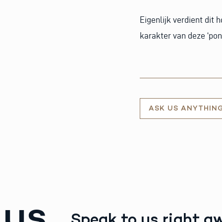
Eigenlijk verdient dit 
karakter van deze ‘ponti
ASK US ANYTHIN
 us
Speak to us right a