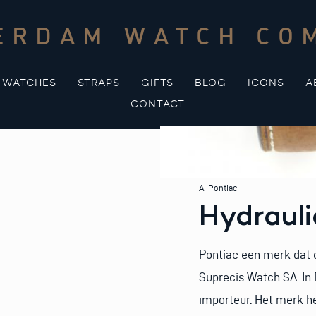
ERDAM WATCH CO
WATCHES
STRAPS
GIFTS
BLOG
ICONS
A
CONTACT
A-Pontiac
Hydrauli
Pontiac een merk dat 
Suprecis Watch SA. In
importeur. Het merk he