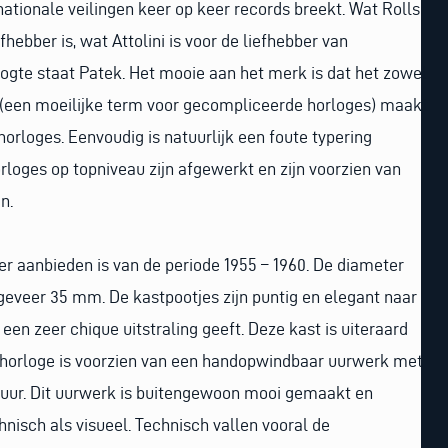
nationale veilingen keer op keer records breekt. Wat Rolls
hebber is, wat Attolini is voor de liefhebber van
ogte staat Patek. Het mooie aan het merk is dat het zowel
 (een moeilijke term voor gecompliceerde horloges) maakt
horloges. Eenvoudig is natuurlijk een foute typering
loges op topniveau zijn afgewerkt en zijn voorzien van
n.
ier aanbieden is van de periode 1955 – 1960. De diameter
geveer 35 mm. De kastpootjes zijn puntig en elegant naar
en zeer chique uitstraling geeft. Deze kast is uiteraard
t horloge is voorzien van een handopwindbaar uurwerk met
 uur. Dit uurwerk is buitengewoon mooi gemaakt en
nisch als visueel. Technisch vallen vooral de