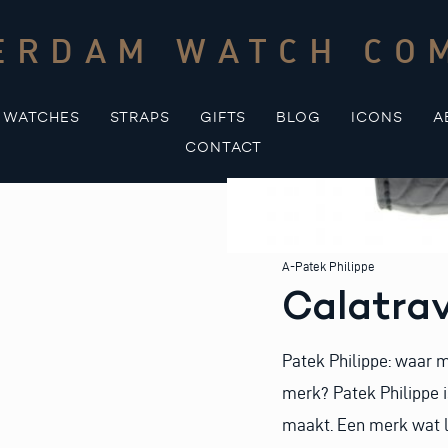
ERDAM WATCH CO
WATCHES
STRAPS
GIFTS
BLOG
ICONS
A
CONTACT
A-Patek Philippe
Calatra
Patek Philippe: waar 
merk? Patek Philippe 
maakt. Een merk wat l