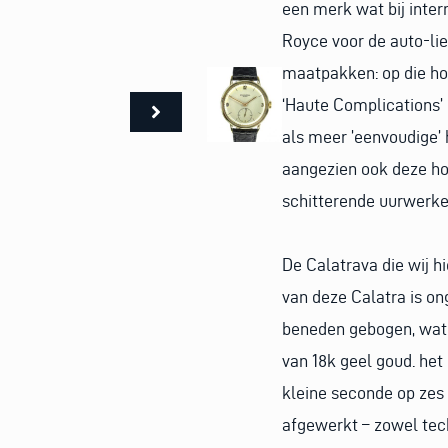
een merk wat bij inter
Royce voor de auto-lief
maatpakken: op die ho
‘Haute Complications’
als meer ’eenvoudige’ 
aangezien ook deze hor
schitterende uurwerke
De Calatrava die wij h
van deze Calatra is on
beneden gebogen, wat e
van 18k geel goud. he
kleine seconde op zes
afgewerkt – zowel tech