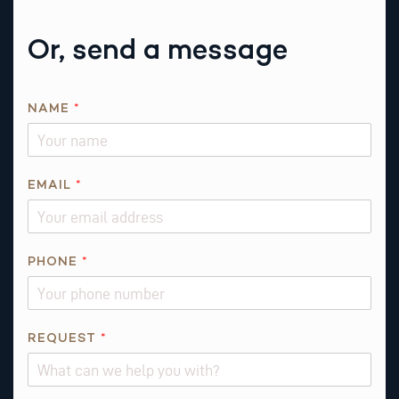
Or, send a message
*
NAME
*
E
M
A
I
EMAIL
*
L
T
H
PHONE
*
I
S
REQUEST
*