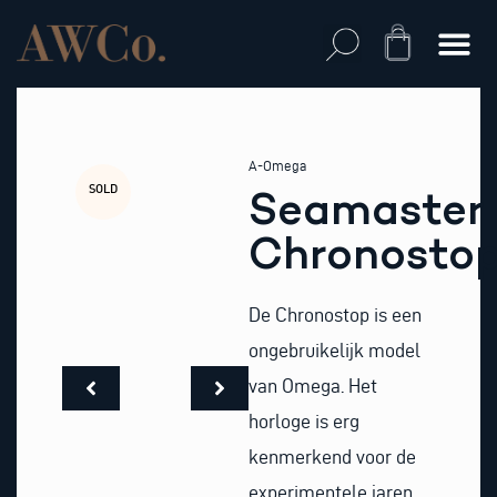
Skip
to
Cart
content
A-Omega
SOLD
Seamaster
Chronosto
De Chronostop is een
ongebruikelijk model
van Omega. Het
horloge is erg
kenmerkend voor de
experimentele jaren