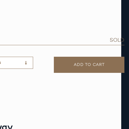
SOLD
G
ADD TO CART
way