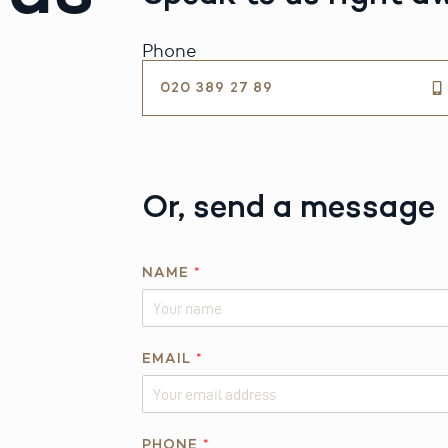
Phone
020 389 27 89
Or, send a message
*
NAME
*
R
E
Q
U
EMAIL
*
E
S
T
PHONE
*