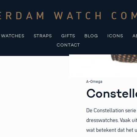
ERDAM WATCH CO
WATCHES
STRAPS
GIFTS
BLOG
ICONS
A
CONTACT
A-Omega
Constell
De Constellation seri
dresswatches. Vaak ui
wat betekent dat het u