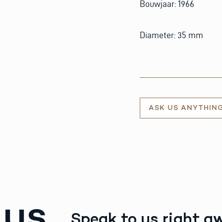
Bouwjaar: 1966
Diameter: 35 mm
ASK US ANYTHIN
 us
Speak to us right a