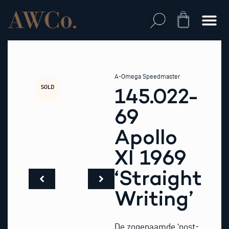
Skip
to
Cart
content
A-Omega Speedmaster
SOLD
145.022-
69
Apollo
XI 1969
‘Straight
Writing’
De zogenaamde ‘post-