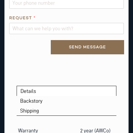
I
S
I
REQUEST
*
S
Alternative:
SEND MESSAGE
Details
Backstory
Shipping
Warranty
2 year (AWCo)