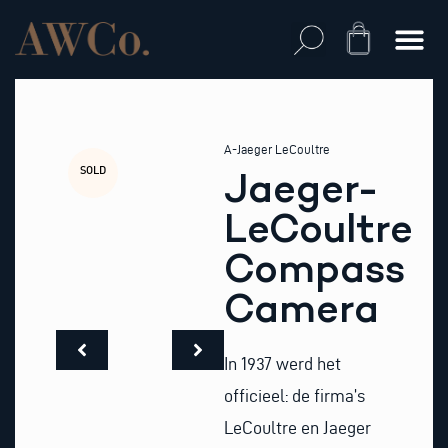
Skip
to
Cart
content
A-Jaeger LeCoultre
SOLD
Jaeger-
LeCoultre
Compass
Camera
In 1937 werd het
officieel: de firma’s
LeCoultre en Jaeger