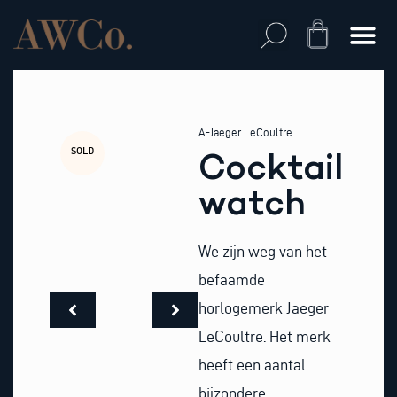
Skip
to
Cart
content
A-Jaeger LeCoultre
SOLD
Cocktail
watch
We zijn weg van het
befaamde
horlogemerk Jaeger
LeCoultre. Het merk
heeft een aantal
bijzondere,