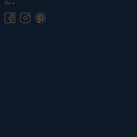
SU.
-