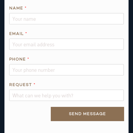
E
NAME
*
M
A
I
L
EMAIL
*
I
S
*
PHONE
*
REQUEST
*
Alternative:
SEND MESSAGE