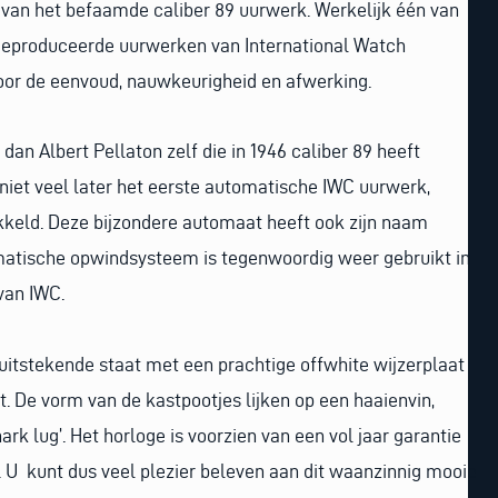
n van het befaamde caliber 89 uurwerk. Werkelijk één van
geproduceerde uurwerken van International Watch
r de eenvoud, nauwkeurigheid en afwerking.
dan Albert Pellaton zelf die in 1946 caliber 89 heeft
niet veel later het eerste automatische IWC uurwerk,
ikkeld. Deze bijzondere automaat heeft ook zijn naam
atische opwindsysteem is tegenwoordig weer gebruikt in
van IWC.
uitstekende staat met een prachtige offwhite wijzerplaat
. De vorm van de kastpootjes lijken op een haaienvin,
rk lug’. Het horloge is voorzien van een vol jaar garantie
. U kunt dus veel plezier beleven aan dit waanzinnig mooie