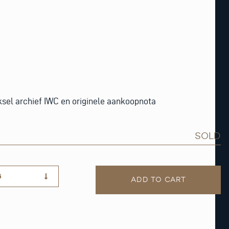
ksel archief IWC en originele aankoopnota
SOLD
G
ADD TO CART