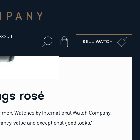
MPANY
BOUT
Cart
SELL WATCH
gs rosé
r men. Watches by International Watch Company..
rancy, value and exceptional good looks.’