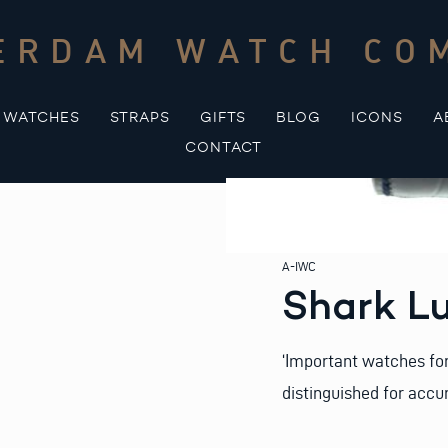
ERDAM WATCH CO
WATCHES
STRAPS
GIFTS
BLOG
ICONS
A
CONTACT
A-IWC
Shark Lu
‘Important watches fo
distinguished for accu