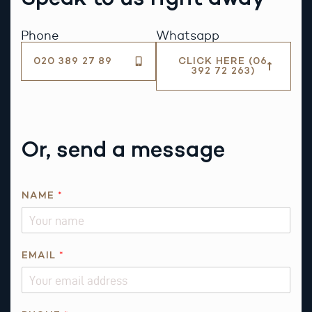
Phone
Whatsapp
020 389 27 89
CLICK HERE (06
392 72 263)
Or, send a message
*
NAME
*
P
H
O
N
EMAIL
*
E