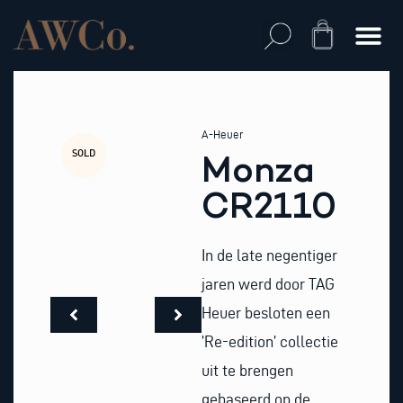
Skip
to
Cart
content
A-Heuer
SOLD
Monza
CR2110
In de late negentiger
jaren werd door TAG
Heuer besloten een
’Re-edition’ collectie
uit te brengen
gebaseerd op de