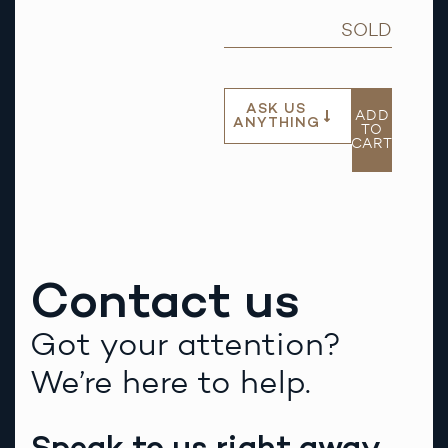
SOLD
ASK US
ADD
ANYTHING
TO
CART
Contact us
Got your attention?
We’re here to help.
Speak to us right away