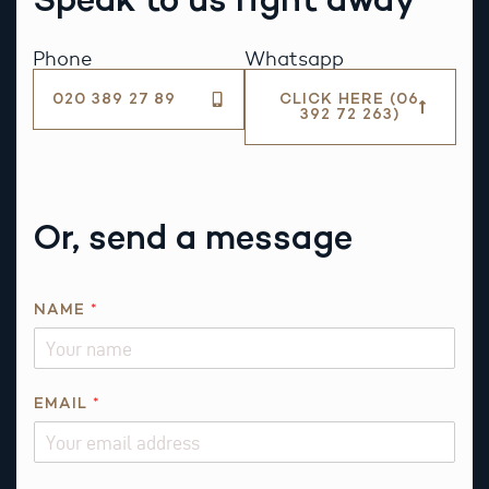
Phone
Whatsapp
020 389 27 89
CLICK HERE (06
392 72 263)
Or, send a message
R
NAME
*
E
Q
U
E
EMAIL
*
S
T
*