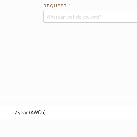
*
REQUEST
*
Q
U
E
Alternative:
S
T
I
O
N
*
2 year (AWCo)