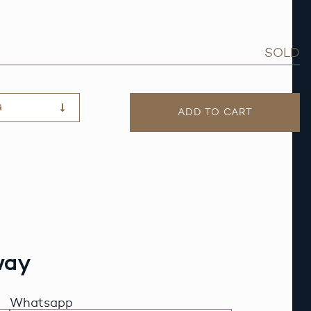
SOLD
G
ADD TO CART
way
Whatsapp