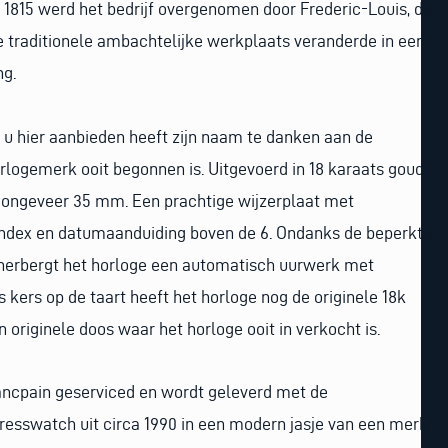
n 1815 werd het bedrijf overgenomen door Frederic-Louis, de
e traditionele ambachtelijke werkplaats veranderde in een
ng.
 u hier aanbieden heeft zijn naam te danken aan de
logemerk ooit begonnen is. Uitgevoerd in 18 karaats goud
ongeveer 35 mm. Een prachtige wijzerplaat met
ndex en datumaanduiding boven de 6. Ondanks de beperkte
, herbergt het horloge een automatisch uurwerk met
s kers op de taart heeft het horloge nog de originele 18k
 originele doos waar het horloge ooit in verkocht is.
lancpain geserviced en wordt geleverd met de
resswatch uit circa 1990 in een modern jasje van een merk