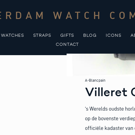
ERDAM WATCH CO
WATCHES
STRAPS
GIFTS
BLOG
ICONS
A
CONTACT
A-Blancpain
Villeret
‘s Werelds oudste hor
op de bovenste verdiep
officiële kadaster van