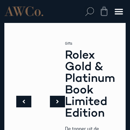
Skip
to
Cart
content
Gifts
Rolex
Gold &
Platinum
Book
Limited
Edition
De topper uit de