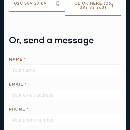
020 389 27 89
CLICK HERE (06
392 72 263)
Or, send a message
E
NAME
*
M
A
I
L
EMAIL
*
N
A
M
PHONE
*
E
*